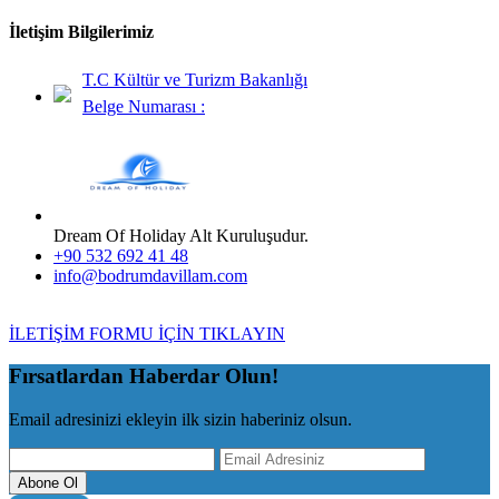
İletişim Bilgilerimiz
T.C Kültür ve Turizm Bakanlığı
Belge Numarası :
Dream Of Holiday Alt Kuruluşudur.
+90 532 692 41 48
info@bodrumdavillam.com
İLETİŞİM FORMU İÇİN TIKLAYIN
Fırsatlardan Haberdar Olun!
Email adresinizi ekleyin ilk sizin haberiniz olsun.
Abone Ol