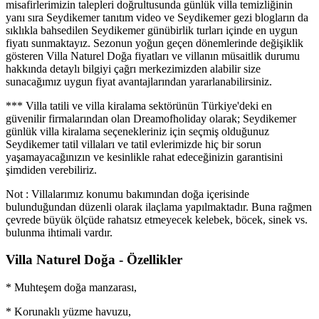
misafirlerimizin talepleri doğrultusunda günlük villa temizliğinin
yanı sıra Seydikemer tanıtım video ve Seydikemer gezi blogların da
sıklıkla bahsedilen Seydikemer günübirlik turları içinde en uygun
fiyatı sunmaktayız. Sezonun yoğun geçen dönemlerinde değişiklik
gösteren Villa Naturel Doğa fiyatları ve villanın müsaitlik durumu
hakkında detaylı bilgiyi çağrı merkezimizden alabilir size
sunacağımız uygun fiyat avantajlarından yararlanabilirsiniz.
*** Villa tatili ve villa kiralama sektörünün Türkiye'deki en
güvenilir firmalarından olan Dreamofholiday olarak; Seydikemer
günlük villa kiralama seçenekleriniz için seçmiş olduğunuz
Seydikemer tatil villaları ve tatil evlerimizde hiç bir sorun
yaşamayacağınızın ve kesinlikle rahat edeceğinizin garantisini
şimdiden verebiliriz.
Not : Villalarımız konumu bakımından doğa içerisinde
bulunduğundan düzenli olarak ilaçlama yapılmaktadır. Buna rağmen
çevrede büyük ölçüde rahatsız etmeyecek kelebek, böcek, sinek vs.
bulunma ihtimali vardır.
Villa Naturel Doğa - Özellikler
* Muhteşem doğa manzarası,
* Korunaklı yüzme havuzu,