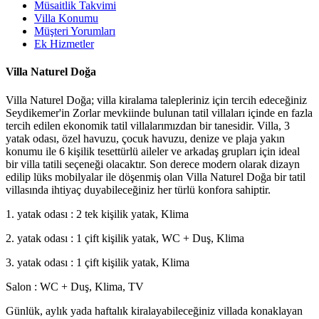
Müsaitlik Takvimi
Villa Konumu
Müşteri Yorumları
Ek Hizmetler
Villa Naturel Doğa
Villa Naturel Doğa; villa kiralama talepleriniz için tercih edeceğiniz
Seydikemer'in Zorlar mevkiinde bulunan tatil villaları içinde en fazla
tercih edilen ekonomik tatil villalarımızdan bir tanesidir. Villa, 3
yatak odası, özel havuzu, çocuk havuzu, denize ve plaja yakın
konumu ile 6 kişilik tesettürlü aileler ve arkadaş grupları için ideal
bir villa tatili seçeneği olacaktır. Son derece modern olarak dizayn
edilip lüks mobilyalar ile döşenmiş olan Villa Naturel Doğa bir tatil
villasında ihtiyaç duyabileceğiniz her türlü konfora sahiptir.
1. yatak odası : 2 tek kişilik yatak, Klima
2. yatak odası : 1 çift kişilik yatak, WC + Duş, Klima
3. yatak odası : 1 çift kişilik yatak, Klima
Salon : WC + Duş, Klima, TV
Günlük, aylık yada haftalık kiralayabileceğiniz villada konaklayan