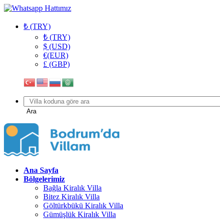
₺ (TRY)
₺ (TRY)
$ (USD)
€(EUR)
£ (GBP)
Ara
Ana Sayfa
Bölgelerimiz
Bağla Kiralık Villa
Bitez Kiralık Villa
Göltürkbükü Kiralık Villa
Gümüşlük Kiralık Villa