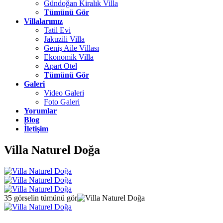
Gündoğan Kiralık Villa
Tümünü Gör
Villalarımız
Tatil Evi
Jakuzili Villa
Geniş Aile Villası
Ekonomik Villa
Apart Otel
Tümünü Gör
Galeri
Video Galeri
Foto Galeri
Yorumlar
Blog
İletişim
Villa Naturel Doğa
35 görselin tümünü gör