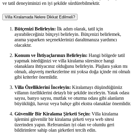
ve tatil deneyiminizi en iyi şekilde sürdürebilmektir.
Villa Kiralamada Nelere Dikkat Edilmeli?
Bütçenizi Belirleyin:
İlk adım olarak, tatil için
ayırabileceğiniz bütçeyi belirleyin. Bütçenizi belirlemek,
arama yaparken seçeneklerinizi daraltmanıza yardımcı
olacaktır.
Konum ve İhtiyaçlarınızı Belirleyin:
Hangi bölgede tatil
yapmak istediğinizi ve villa kiralama süresince hangi
olanaklara ihtiyacınız olduğunu belirleyin. Plajlara yakın mı
olmalı, alışveriş merkezlerine mi yoksa doğa içinde mi olmalı
gibi kriterler önemlidir.
Villa Özelliklerini İnceleyin:
Kiralamayı düşündüğünüz
villanın özelliklerini detaylı bir şekilde inceleyin. Yatak odası
sayısı, banyo sayısı, mutfak ve oturma odası gibi alanların
büyüklüğü, havuz veya bahçe gibi ekstra olanaklar önemlidir.
Güvenilir Bir Kiralama Şirketi Seçin:
Villa kiralama
işlemini güvenilir bir kiralama şirketi veya web sitesi
üzerinden yapın. Referansları iyi olan ve olumlu geri
bildirimlere sahip olan şirketleri tercih edin.