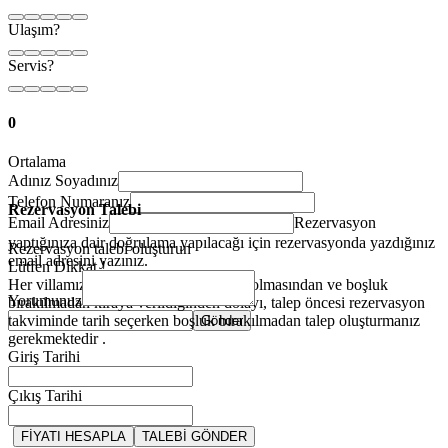
Ulaşım?
Servis?
0
Ortalama
Adınız Soyadınız
Telefon Numaranız
Rezervasyon Talebi
Email Adresiniz
Rezervasyon
yaptığınıza dair doğrulama yapılacağı için rezervasyonda yazdığınız
Rezervasyon talebi oluşturun
email adresini yazınız.
Lütfen Dikkat !
Her villamızın farklı giriş çıkış günleri olmasından ve boşluk
Yorumunuz
bırakılmadan kiraya verildiğinden dolayı, talep öncesi rezervasyon
takviminde tarih seçerken boşluk bırakılmadan talep oluşturmanız
Gönder
gerekmektedir .
Giriş Tarihi
Çıkış Tarihi
FİYATI HESAPLA
TALEBİ GÖNDER