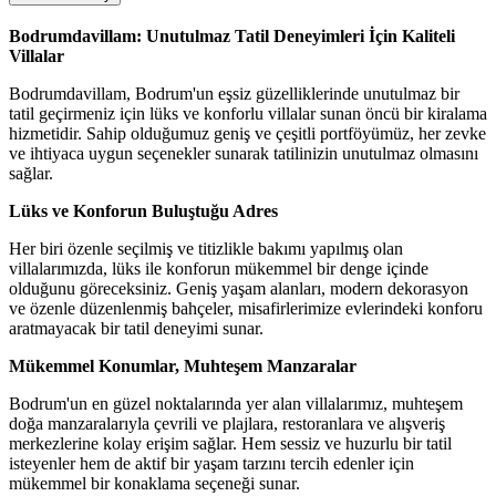
Bodrumdavillam: Unutulmaz Tatil Deneyimleri İçin Kaliteli
Villalar
Bodrumdavillam, Bodrum'un eşsiz güzelliklerinde unutulmaz bir
tatil geçirmeniz için lüks ve konforlu villalar sunan öncü bir kiralama
hizmetidir. Sahip olduğumuz geniş ve çeşitli portföyümüz, her zevke
ve ihtiyaca uygun seçenekler sunarak tatilinizin unutulmaz olmasını
sağlar.
Lüks ve Konforun Buluştuğu Adres
Her biri özenle seçilmiş ve titizlikle bakımı yapılmış olan
villalarımızda, lüks ile konforun mükemmel bir denge içinde
olduğunu göreceksiniz. Geniş yaşam alanları, modern dekorasyon
ve özenle düzenlenmiş bahçeler, misafirlerimize evlerindeki konforu
aratmayacak bir tatil deneyimi sunar.
Mükemmel Konumlar, Muhteşem Manzaralar
Bodrum'un en güzel noktalarında yer alan villalarımız, muhteşem
doğa manzaralarıyla çevrili ve plajlara, restoranlara ve alışveriş
merkezlerine kolay erişim sağlar. Hem sessiz ve huzurlu bir tatil
isteyenler hem de aktif bir yaşam tarzını tercih edenler için
mükemmel bir konaklama seçeneği sunar.