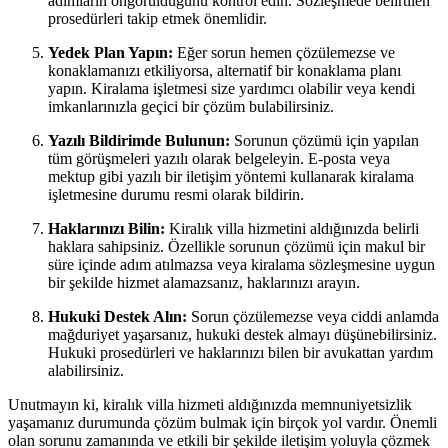
adımların öngörüldüğünü kontrol edin. Sözleşmede belirtilen
prosedürleri takip etmek önemlidir.
Yedek Plan Yapın:
Eğer sorun hemen çözülemezse ve
konaklamanızı etkiliyorsa, alternatif bir konaklama planı
yapın. Kiralama işletmesi size yardımcı olabilir veya kendi
imkanlarınızla geçici bir çözüm bulabilirsiniz.
Yazılı Bildirimde Bulunun:
Sorunun çözümü için yapılan
tüm görüşmeleri yazılı olarak belgeleyin. E-posta veya
mektup gibi yazılı bir iletişim yöntemi kullanarak kiralama
işletmesine durumu resmi olarak bildirin.
Haklarınızı Bilin:
Kiralık villa hizmetini aldığınızda belirli
haklara sahipsiniz. Özellikle sorunun çözümü için makul bir
süre içinde adım atılmazsa veya kiralama sözleşmesine uygun
bir şekilde hizmet alamazsanız, haklarınızı arayın.
Hukuki Destek Alın:
Sorun çözülemezse veya ciddi anlamda
mağduriyet yaşarsanız, hukuki destek almayı düşünebilirsiniz.
Hukuki prosedürleri ve haklarınızı bilen bir avukattan yardım
alabilirsiniz.
Unutmayın ki, kiralık villa hizmeti aldığınızda memnuniyetsizlik
yaşamanız durumunda çözüm bulmak için birçok yol vardır. Önemli
olan sorunu zamanında ve etkili bir şekilde iletişim yoluyla çözmek