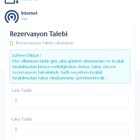
İnternet
Var
Park Yeri
Rezervasyon Talebi
Var Araç
Rezervasyon talebi oluşturun
Klima
Lütfen Dikkat !
Var
Her villamızın farklı giriş çıkış günleri olmasından ve boşluk
bırakılmadan kiraya verildiğinden dolayı, talep öncesi
rezervasyon takviminde tarih seçerken boşluk
bırakılmadan talep oluşturmanız gerekmektedir .
Giriş Tarihi
Çıkış Tarihi