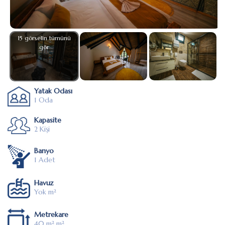
15 görselin tümünü
gör
Yatak Odası
1 Oda
Kapasite
2 Kişi
Banyo
1 Adet
Havuz
Yok m²
Metrekare
40 m² m²