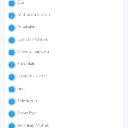
Ütü
Mutfak(Ankastre)
Duşakabin
Çamaşır Makinesi
Ebeveyn Banyosu
Buzdolabı
Havlular / Çarşaf
Fırın
Televizyon
Beyaz Eşya
Amerikan Mutfak