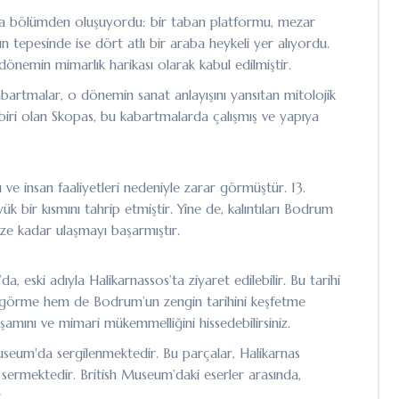
na bölümden oluşuyordu: bir taban platformu, mezar
nın tepesinde ise dört atlı bir araba heykeli yer alıyordu.
önemin mimarlık harikası olarak kabul edilmiştir.
bartmalar, o dönemin sanat anlayışını yansıtan mitolojik
n biri olan Skopas, bu kabartmalarda çalışmış ve yapıya
ve insan faaliyetleri nedeniyle zarar görmüştür. 13.
bir kısmını tahrip etmiştir. Yine de, kalıntıları Bodrum
üze kadar ulaşmayı başarmıştır.
, eski adıyla Halikarnassos’ta ziyaret edilebilir. Bu tarihi
nı görme hem de Bodrum’un zengin tarihini keşfetme
tişamını ve mimari mükemmelliğini hissedebilirsiniz.
Museum'da sergilenmektedir. Bu parçalar, Halikarnas
sermektedir. British Museum’daki eserler arasında,
.