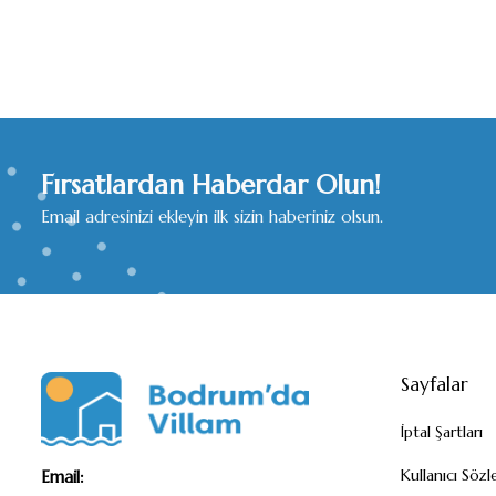
Fırsatlardan Haberdar Olun!
Email adresinizi ekleyin ilk sizin haberiniz olsun.
Sayfalar
İptal Şartları
Kullanıcı Sözl
Email: