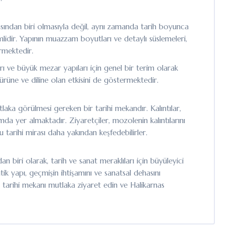
sından biri olmasıyla değil, aynı zamanda tarih boyunca
lidir. Yapının muazzam boyutları ve detaylı süslemeleri,
rmektedir.
ı ve büyük mezar yapıları için genel bir terim olarak
ürüne ve diline olan etkisini de göstermektedir.
aka görülmesi gereken bir tarihi mekandır. Kalıntılar,
a yer almaktadır. Ziyaretçiler, mozolenin kalıntılarını
bu tarihi mirası daha yakından keşfedebilirler.
n biri olarak, tarih ve sanat meraklıları için büyüleyici
k yapı, geçmişin ihtişamını ve sanatsal dehasını
arihi mekanı mutlaka ziyaret edin ve Halikarnas