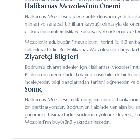
Halikarnas Mozolesi’nin Önemi
Halikarnas Mozolesi, sadece antik dünyanın yedi harika
mimari ve sanatsal bir ilham kaynağı olmasıyla da önem
o dönemin mühendislik ve sanatsal yeteneklerini göste
Mozolenin adı, bugün "mausoleum" terimi ile ölü anıtlar
kullanılmaktadır. Bu, Halikarnas Mozolesi'nin dünya kült
Ziyaretçi Bilgileri
Bodrum’u ziyaret edenler için Halikarnas Mozolesi, mutl
Bodrum’un merkezinde, kolayca erişilebilecek bir konumd
inceleyebilir, bilgi panolarından tarihini öğrenebilir ve 
Sonuç
Halikarnas Mozolesi, antik dünyanın mimari harikalarında
bir destinasyondur. Bodrum’un kalbinde yer alan bu anti
günümüze taşımaktadır. Bodrum’a yolunuz düşerse, bu t
Mozolesi’nin büyüsünü yakından hissedin.