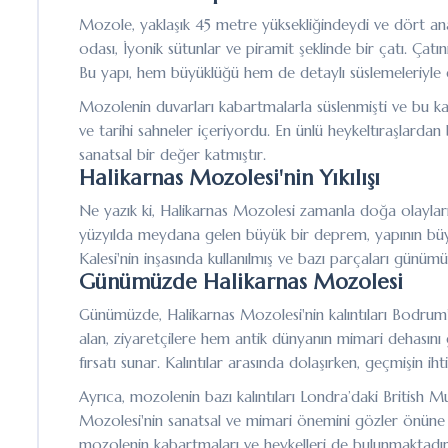
Mozole, yaklaşık 45 metre yüksekliğindeydi ve dört a
odası, İyonik sütunlar ve piramit şeklinde bir çatı. Çatı
Bu yapı, hem büyüklüğü hem de detaylı süslemeleriyle d
Mozolenin duvarları kabartmalarla süslenmişti ve bu ka
ve tarihi sahneler içeriyordu. En ünlü heykeltıraşlarda
sanatsal bir değer katmıştır.
Halikarnas Mozolesi'nin Yıkılışı
Ne yazık ki, Halikarnas Mozolesi zamanla doğa olayları 
yüzyılda meydana gelen büyük bir deprem, yapının büyük 
Kalesi'nin inşasında kullanılmış ve bazı parçaları günüm
Günümüzde Halikarnas Mozolesi
Günümüzde, Halikarnas Mozolesi'nin kalıntıları Bodrum’da
alan, ziyaretçilere hem antik dünyanın mimari dehası
fırsatı sunar. Kalıntılar arasında dolaşırken, geçmişin ih
Ayrıca, mozolenin bazı kalıntıları Londra’daki British 
Mozolesi'nin sanatsal ve mimari önemini gözler önüne 
mozolenin kabartmaları ve heykelleri de bulunmaktadır