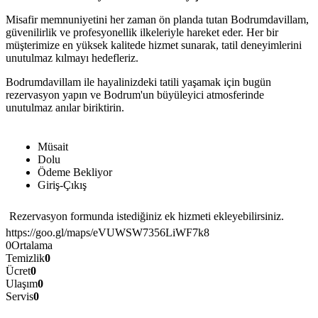
Misafir memnuniyetini her zaman ön planda tutan Bodrumdavillam,
güvenilirlik ve profesyonellik ilkeleriyle hareket eder. Her bir
müşterimize en yüksek kalitede hizmet sunarak, tatil deneyimlerini
unutulmaz kılmayı hedefleriz.
Bodrumdavillam ile hayalinizdeki tatili yaşamak için bugün
rezervasyon yapın ve Bodrum'un büyüleyici atmosferinde
unutulmaz anılar biriktirin.
Müsait
Dolu
Ödeme Bekliyor
Giriş-Çıkış
Rezervasyon formunda istediğiniz ek hizmeti ekleyebilirsiniz.
https://goo.gl/maps/eVUWSW7356LiWF7k8
0
Ortalama
Temizlik
0
Ücret
0
Ulaşım
0
Servis
0