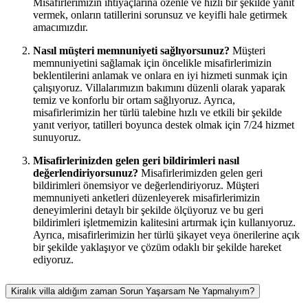
Misafirlerimizin ihtiyaçlarına özenle ve hızlı bir şekilde yanıt
vermek, onların tatillerini sorunsuz ve keyifli hale getirmek
amacımızdır.
Nasıl müşteri memnuniyeti sağlıyorsunuz?
Müşteri
memnuniyetini sağlamak için öncelikle misafirlerimizin
beklentilerini anlamak ve onlara en iyi hizmeti sunmak için
çalışıyoruz. Villalarımızın bakımını düzenli olarak yaparak
temiz ve konforlu bir ortam sağlıyoruz. Ayrıca,
misafirlerimizin her türlü talebine hızlı ve etkili bir şekilde
yanıt veriyor, tatilleri boyunca destek olmak için 7/24 hizmet
sunuyoruz.
Misafirlerinizden gelen geri bildirimleri nasıl
değerlendiriyorsunuz?
Misafirlerimizden gelen geri
bildirimleri önemsiyor ve değerlendiriyoruz. Müşteri
memnuniyeti anketleri düzenleyerek misafirlerimizin
deneyimlerini detaylı bir şekilde ölçüyoruz ve bu geri
bildirimleri işletmemizin kalitesini artırmak için kullanıyoruz.
Ayrıca, misafirlerimizin her türlü şikayet veya önerilerine açık
bir şekilde yaklaşıyor ve çözüm odaklı bir şekilde hareket
ediyoruz.
Kiralık villa aldığım zaman Sorun Yaşarsam Ne Yapmalıyım?