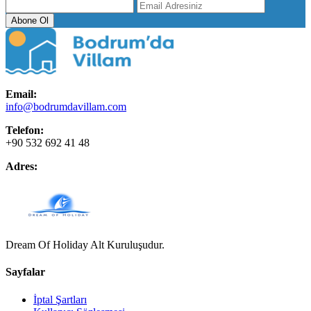
Abone Ol
Email:
info@bodrumdavillam.com
Telefon:
+90 532 692 41 48
Adres:
Dream Of Holiday Alt Kuruluşudur.
Sayfalar
İptal Şartları