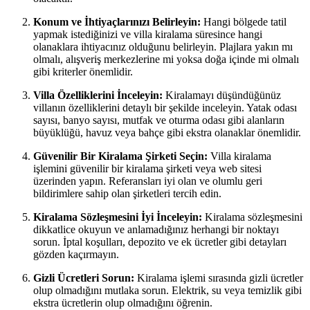
Konum ve İhtiyaçlarınızı Belirleyin:
Hangi bölgede tatil
yapmak istediğinizi ve villa kiralama süresince hangi
olanaklara ihtiyacınız olduğunu belirleyin. Plajlara yakın mı
olmalı, alışveriş merkezlerine mi yoksa doğa içinde mi olmalı
gibi kriterler önemlidir.
Villa Özelliklerini İnceleyin:
Kiralamayı düşündüğünüz
villanın özelliklerini detaylı bir şekilde inceleyin. Yatak odası
sayısı, banyo sayısı, mutfak ve oturma odası gibi alanların
büyüklüğü, havuz veya bahçe gibi ekstra olanaklar önemlidir.
Güvenilir Bir Kiralama Şirketi Seçin:
Villa kiralama
işlemini güvenilir bir kiralama şirketi veya web sitesi
üzerinden yapın. Referansları iyi olan ve olumlu geri
bildirimlere sahip olan şirketleri tercih edin.
Kiralama Sözleşmesini İyi İnceleyin:
Kiralama sözleşmesini
dikkatlice okuyun ve anlamadığınız herhangi bir noktayı
sorun. İptal koşulları, depozito ve ek ücretler gibi detayları
gözden kaçırmayın.
Gizli Ücretleri Sorun:
Kiralama işlemi sırasında gizli ücretler
olup olmadığını mutlaka sorun. Elektrik, su veya temizlik gibi
ekstra ücretlerin olup olmadığını öğrenin.