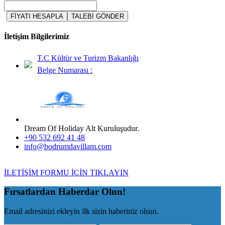
FİYATI HESAPLA
TALEBİ GÖNDER
İletişim Bilgilerimiz
T.C Kültür ve Turizm Bakanlığı
Belge Numarası :
Dream Of Holiday Alt Kuruluşudur.
+90 532 692 41 48
info@bodrumdavillam.com
İLETİŞİM FORMU İÇİN TIKLAYIN
Fırsatlardan Haberdar Olun!
Email adresinizi ekleyin ilk sizin haberiniz olsun.