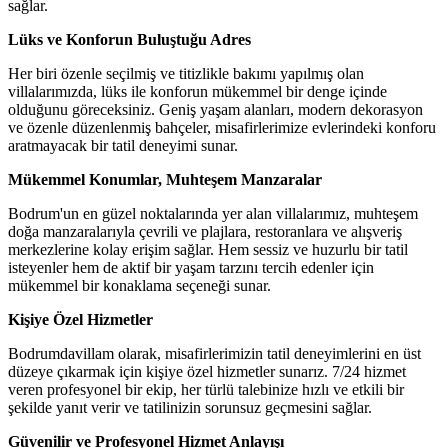
sağlar.
Lüks ve Konforun Buluştuğu Adres
Her biri özenle seçilmiş ve titizlikle bakımı yapılmış olan
villalarımızda, lüks ile konforun mükemmel bir denge içinde
olduğunu göreceksiniz. Geniş yaşam alanları, modern dekorasyon
ve özenle düzenlenmiş bahçeler, misafirlerimize evlerindeki konforu
aratmayacak bir tatil deneyimi sunar.
Mükemmel Konumlar, Muhteşem Manzaralar
Bodrum'un en güzel noktalarında yer alan villalarımız, muhteşem
doğa manzaralarıyla çevrili ve plajlara, restoranlara ve alışveriş
merkezlerine kolay erişim sağlar. Hem sessiz ve huzurlu bir tatil
isteyenler hem de aktif bir yaşam tarzını tercih edenler için
mükemmel bir konaklama seçeneği sunar.
Kişiye Özel Hizmetler
Bodrumdavillam olarak, misafirlerimizin tatil deneyimlerini en üst
düzeye çıkarmak için kişiye özel hizmetler sunarız. 7/24 hizmet
veren profesyonel bir ekip, her türlü talebinize hızlı ve etkili bir
şekilde yanıt verir ve tatilinizin sorunsuz geçmesini sağlar.
Güvenilir ve Profesyonel Hizmet Anlayışı