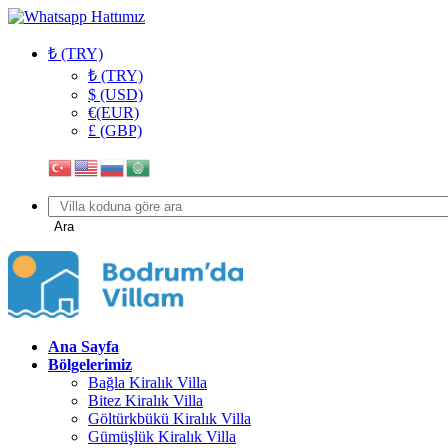
₺ (TRY)
₺ (TRY)
$ (USD)
€(EUR)
£ (GBP)
Ara
Ana Sayfa
Bölgelerimiz
Bağla Kiralık Villa
Bitez Kiralık Villa
Göltürkbükü Kiralık Villa
Gümüşlük Kiralık Villa