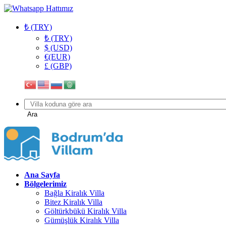
₺ (TRY)
₺ (TRY)
$ (USD)
€(EUR)
£ (GBP)
Ara
Ana Sayfa
Bölgelerimiz
Bağla Kiralık Villa
Bitez Kiralık Villa
Göltürkbükü Kiralık Villa
Gümüşlük Kiralık Villa