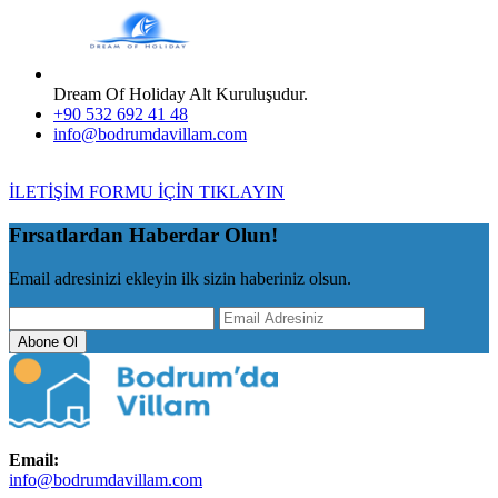
Dream Of Holiday Alt Kuruluşudur.
+90 532 692 41 48
info@bodrumdavillam.com
İLETİŞİM FORMU İÇİN TIKLAYIN
Fırsatlardan Haberdar Olun!
Email adresinizi ekleyin ilk sizin haberiniz olsun.
Abone Ol
Email:
info@bodrumdavillam.com