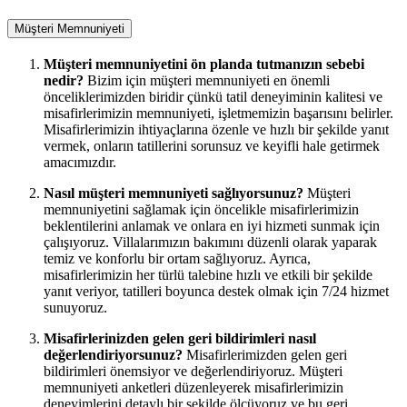
Müşteri Memnuniyeti
Müşteri memnuniyetini ön planda tutmanızın sebebi
nedir?
Bizim için müşteri memnuniyeti en önemli
önceliklerimizden biridir çünkü tatil deneyiminin kalitesi ve
misafirlerimizin memnuniyeti, işletmemizin başarısını belirler.
Misafirlerimizin ihtiyaçlarına özenle ve hızlı bir şekilde yanıt
vermek, onların tatillerini sorunsuz ve keyifli hale getirmek
amacımızdır.
Nasıl müşteri memnuniyeti sağlıyorsunuz?
Müşteri
memnuniyetini sağlamak için öncelikle misafirlerimizin
beklentilerini anlamak ve onlara en iyi hizmeti sunmak için
çalışıyoruz. Villalarımızın bakımını düzenli olarak yaparak
temiz ve konforlu bir ortam sağlıyoruz. Ayrıca,
misafirlerimizin her türlü talebine hızlı ve etkili bir şekilde
yanıt veriyor, tatilleri boyunca destek olmak için 7/24 hizmet
sunuyoruz.
Misafirlerinizden gelen geri bildirimleri nasıl
değerlendiriyorsunuz?
Misafirlerimizden gelen geri
bildirimleri önemsiyor ve değerlendiriyoruz. Müşteri
memnuniyeti anketleri düzenleyerek misafirlerimizin
deneyimlerini detaylı bir şekilde ölçüyoruz ve bu geri