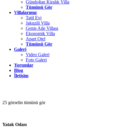
Gündoğan Kiralık Villa
Tümünü Gör
Villalarımız
Tatil Evi
Jakuzili Villa
Geniş Aile Villası
Ekonomik Villa
Apart Otel
Tümünü Gör
Galeri
Video Galeri
Foto Galeri
Yorumlar
Blog
İletişim
25 görselin tümünü gör
Yatak Odası