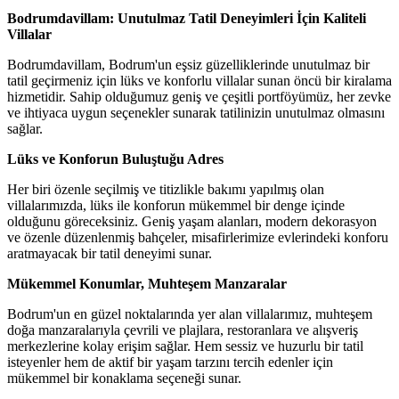
Bodrumdavillam: Unutulmaz Tatil Deneyimleri İçin Kaliteli
Villalar
Bodrumdavillam, Bodrum'un eşsiz güzelliklerinde unutulmaz bir
tatil geçirmeniz için lüks ve konforlu villalar sunan öncü bir kiralama
hizmetidir. Sahip olduğumuz geniş ve çeşitli portföyümüz, her zevke
ve ihtiyaca uygun seçenekler sunarak tatilinizin unutulmaz olmasını
sağlar.
Lüks ve Konforun Buluştuğu Adres
Her biri özenle seçilmiş ve titizlikle bakımı yapılmış olan
villalarımızda, lüks ile konforun mükemmel bir denge içinde
olduğunu göreceksiniz. Geniş yaşam alanları, modern dekorasyon
ve özenle düzenlenmiş bahçeler, misafirlerimize evlerindeki konforu
aratmayacak bir tatil deneyimi sunar.
Mükemmel Konumlar, Muhteşem Manzaralar
Bodrum'un en güzel noktalarında yer alan villalarımız, muhteşem
doğa manzaralarıyla çevrili ve plajlara, restoranlara ve alışveriş
merkezlerine kolay erişim sağlar. Hem sessiz ve huzurlu bir tatil
isteyenler hem de aktif bir yaşam tarzını tercih edenler için
mükemmel bir konaklama seçeneği sunar.