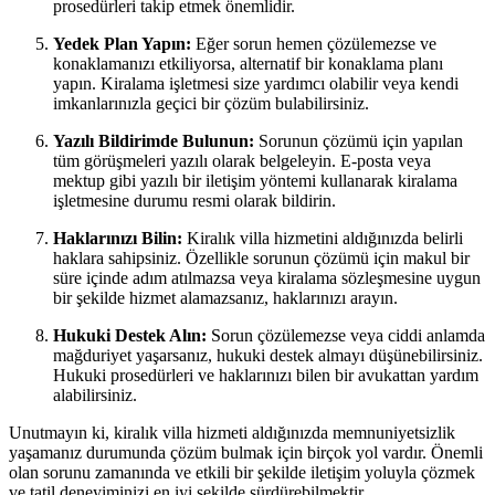
prosedürleri takip etmek önemlidir.
Yedek Plan Yapın:
Eğer sorun hemen çözülemezse ve
konaklamanızı etkiliyorsa, alternatif bir konaklama planı
yapın. Kiralama işletmesi size yardımcı olabilir veya kendi
imkanlarınızla geçici bir çözüm bulabilirsiniz.
Yazılı Bildirimde Bulunun:
Sorunun çözümü için yapılan
tüm görüşmeleri yazılı olarak belgeleyin. E-posta veya
mektup gibi yazılı bir iletişim yöntemi kullanarak kiralama
işletmesine durumu resmi olarak bildirin.
Haklarınızı Bilin:
Kiralık villa hizmetini aldığınızda belirli
haklara sahipsiniz. Özellikle sorunun çözümü için makul bir
süre içinde adım atılmazsa veya kiralama sözleşmesine uygun
bir şekilde hizmet alamazsanız, haklarınızı arayın.
Hukuki Destek Alın:
Sorun çözülemezse veya ciddi anlamda
mağduriyet yaşarsanız, hukuki destek almayı düşünebilirsiniz.
Hukuki prosedürleri ve haklarınızı bilen bir avukattan yardım
alabilirsiniz.
Unutmayın ki, kiralık villa hizmeti aldığınızda memnuniyetsizlik
yaşamanız durumunda çözüm bulmak için birçok yol vardır. Önemli
olan sorunu zamanında ve etkili bir şekilde iletişim yoluyla çözmek
ve tatil deneyiminizi en iyi şekilde sürdürebilmektir.