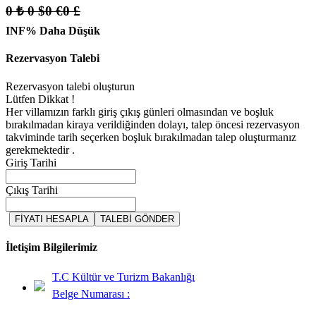
0 ₺
0 $
0 €
0 £
INF% Daha Düşük
Rezervasyon Talebi
Rezervasyon talebi oluşturun
Lütfen Dikkat !
Her villamızın farklı giriş çıkış günleri olmasından ve boşluk
bırakılmadan kiraya verildiğinden dolayı, talep öncesi rezervasyon
takviminde tarih seçerken boşluk bırakılmadan talep oluşturmanız
gerekmektedir .
Giriş Tarihi
Çıkış Tarihi
FİYATI HESAPLA
TALEBİ GÖNDER
İletişim Bilgilerimiz
T.C Kültür ve Turizm Bakanlığı
Belge Numarası :