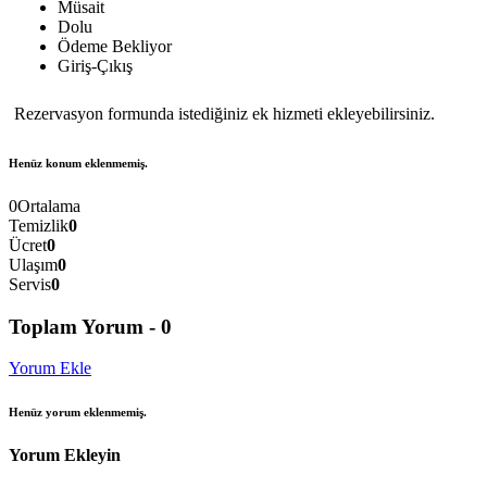
Müsait
Dolu
Ödeme Bekliyor
Giriş-Çıkış
Rezervasyon formunda istediğiniz ek hizmeti ekleyebilirsiniz.
Henüz konum eklenmemiş.
0
Ortalama
Temizlik
0
Ücret
0
Ulaşım
0
Servis
0
Toplam Yorum -
0
Yorum Ekle
Henüz yorum eklenmemiş.
Yorum Ekleyin