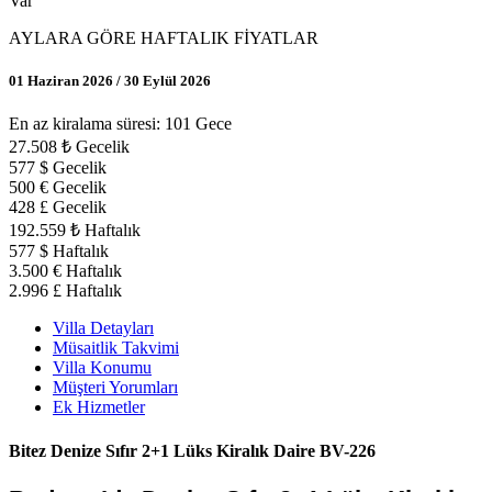
Var
AYLARA GÖRE HAFTALIK FİYATLAR
01 Haziran 2026 / 30 Eylül 2026
En az kiralama süresi: 101 Gece
27.508 ₺ Gecelik
577 $ Gecelik
500 € Gecelik
428 £ Gecelik
192.559 ₺ Haftalık
577 $ Haftalık
3.500 € Haftalık
2.996 £ Haftalık
Villa Detayları
Müsaitlik Takvimi
Villa Konumu
Müşteri Yorumları
Ek Hizmetler
Bitez Denize Sıfır 2+1 Lüks Kiralık Daire BV-226