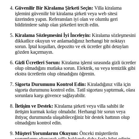
Güvenilir Bir Kiralama Şirketi Seçin:
Villa kiralama
işlemini güvenilir bir kiralama şirketi veya web sitesi
üzerinden yapın. Referansları iyi olan ve olumlu geri
bildirimlere sahip olan şirketleri tercih edin.
Kiralama Sözleşmesini İyi İnceleyin:
Kiralama sözleşmesini
dikkatlice okuyun ve anlamadığınız herhangi bir noktayı
sorun. İptal koşulları, depozito ve ek ücretler gibi detayları
gözden kaçırmayın.
Gizli Ücretleri Sorun:
Kiralama işlemi sırasında gizli ücretler
olup olmadığını mutlaka sorun. Elektrik, su veya temizlik gibi
ekstra ücretlerin olup olmadığını öğrenin.
Sigorta Durumunu Kontrol Edin:
Kiraladığınız villa için
sigorta durumunu kontrol edin. Tatil sigortası yaptırmak, olası
sorunlara karşı güvence sağlayabilir.
İletişim ve Destek:
Kiralama şirketi veya villa sahibi ile
iletişim kurmak kolay olmalıdır. Herhangi bir sorun veya
ihtiyaç durumunda ulaşabileceğiniz bir destek hattının olup
olmadığını kontrol edin.
Müşteri Yorumlarını Okuyun:
Önceki müşterilerin
yorumlarını okuyarak villa hakkında daha fazla bilgi edinin.