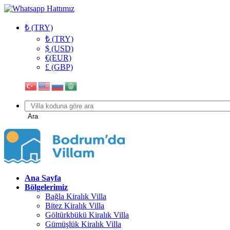
₺ (TRY)
₺ (TRY)
$ (USD)
€(EUR)
£ (GBP)
Ara
Ana Sayfa
Bölgelerimiz
Bağla Kiralık Villa
Bitez Kiralık Villa
Göltürkbükü Kiralık Villa
Gümüşlük Kiralık Villa