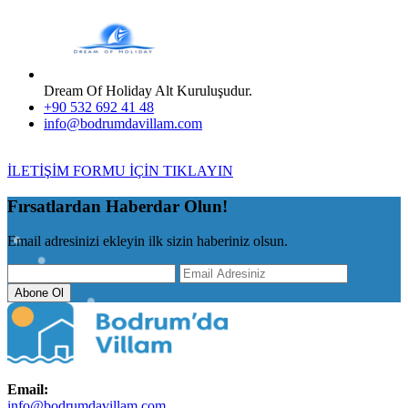
Dream Of Holiday Alt Kuruluşudur.
+90 532 692 41 48
info@bodrumdavillam.com
İLETİŞİM FORMU İÇİN TIKLAYIN
Fırsatlardan Haberdar Olun!
Email adresinizi ekleyin ilk sizin haberiniz olsun.
Abone Ol
Email:
info@bodrumdavillam.com