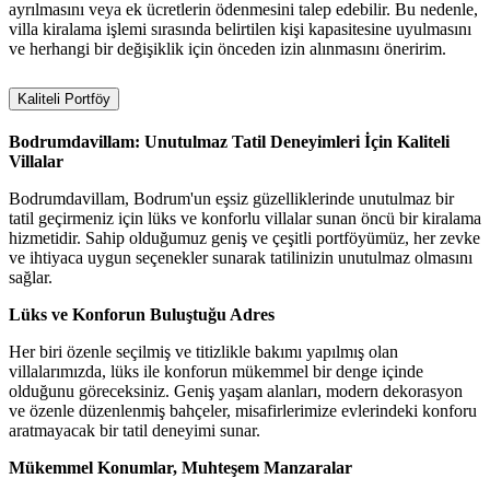
ayrılmasını veya ek ücretlerin ödenmesini talep edebilir. Bu nedenle,
villa kiralama işlemi sırasında belirtilen kişi kapasitesine uyulmasını
ve herhangi bir değişiklik için önceden izin alınmasını öneririm.
Kaliteli Portföy
Bodrumdavillam: Unutulmaz Tatil Deneyimleri İçin Kaliteli
Villalar
Bodrumdavillam, Bodrum'un eşsiz güzelliklerinde unutulmaz bir
tatil geçirmeniz için lüks ve konforlu villalar sunan öncü bir kiralama
hizmetidir. Sahip olduğumuz geniş ve çeşitli portföyümüz, her zevke
ve ihtiyaca uygun seçenekler sunarak tatilinizin unutulmaz olmasını
sağlar.
Lüks ve Konforun Buluştuğu Adres
Her biri özenle seçilmiş ve titizlikle bakımı yapılmış olan
villalarımızda, lüks ile konforun mükemmel bir denge içinde
olduğunu göreceksiniz. Geniş yaşam alanları, modern dekorasyon
ve özenle düzenlenmiş bahçeler, misafirlerimize evlerindeki konforu
aratmayacak bir tatil deneyimi sunar.
Mükemmel Konumlar, Muhteşem Manzaralar