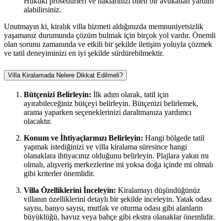
Hukuki prosedürleri ve haklarınızı bilen bir avukattan yardım
alabilirsiniz.
Unutmayın ki, kiralık villa hizmeti aldığınızda memnuniyetsizlik
yaşamanız durumunda çözüm bulmak için birçok yol vardır. Önemli
olan sorunu zamanında ve etkili bir şekilde iletişim yoluyla çözmek
ve tatil deneyiminizi en iyi şekilde sürdürebilmektir.
Villa Kiralamada Nelere Dikkat Edilmeli?
Bütçenizi Belirleyin:
İlk adım olarak, tatil için
ayırabileceğiniz bütçeyi belirleyin. Bütçenizi belirlemek,
arama yaparken seçeneklerinizi daraltmanıza yardımcı
olacaktır.
Konum ve İhtiyaçlarınızı Belirleyin:
Hangi bölgede tatil
yapmak istediğinizi ve villa kiralama süresince hangi
olanaklara ihtiyacınız olduğunu belirleyin. Plajlara yakın mı
olmalı, alışveriş merkezlerine mi yoksa doğa içinde mi olmalı
gibi kriterler önemlidir.
Villa Özelliklerini İnceleyin:
Kiralamayı düşündüğünüz
villanın özelliklerini detaylı bir şekilde inceleyin. Yatak odası
sayısı, banyo sayısı, mutfak ve oturma odası gibi alanların
büyüklüğü, havuz veya bahçe gibi ekstra olanaklar önemlidir.