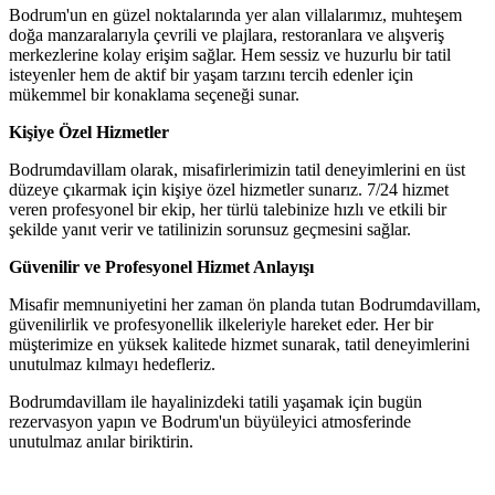
Bodrum'un en güzel noktalarında yer alan villalarımız, muhteşem
doğa manzaralarıyla çevrili ve plajlara, restoranlara ve alışveriş
merkezlerine kolay erişim sağlar. Hem sessiz ve huzurlu bir tatil
isteyenler hem de aktif bir yaşam tarzını tercih edenler için
mükemmel bir konaklama seçeneği sunar.
Kişiye Özel Hizmetler
Bodrumdavillam olarak, misafirlerimizin tatil deneyimlerini en üst
düzeye çıkarmak için kişiye özel hizmetler sunarız. 7/24 hizmet
veren profesyonel bir ekip, her türlü talebinize hızlı ve etkili bir
şekilde yanıt verir ve tatilinizin sorunsuz geçmesini sağlar.
Güvenilir ve Profesyonel Hizmet Anlayışı
Misafir memnuniyetini her zaman ön planda tutan Bodrumdavillam,
güvenilirlik ve profesyonellik ilkeleriyle hareket eder. Her bir
müşterimize en yüksek kalitede hizmet sunarak, tatil deneyimlerini
unutulmaz kılmayı hedefleriz.
Bodrumdavillam ile hayalinizdeki tatili yaşamak için bugün
rezervasyon yapın ve Bodrum'un büyüleyici atmosferinde
unutulmaz anılar biriktirin.